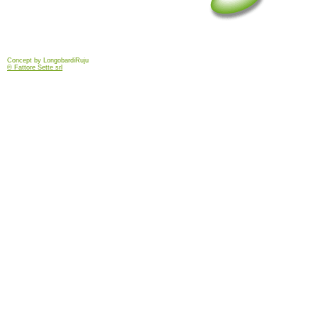
Concept by LongobardiRuju
© Fattore Sette srl